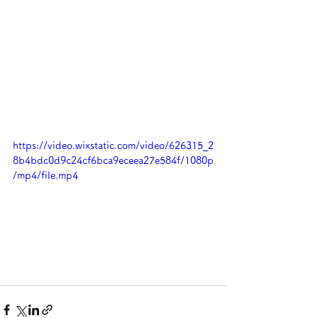
https://video.wixstatic.com/video/626315_2
8b4bdc0d9c24cf6bca9eceea27e584f/1080p
/mp4/file.mp4