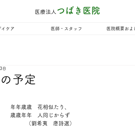
つばき医院
医療法人
デイケア
医師・スタッフ
医院概要およ
月3日
月の予定
年年歳歳花相似	　　	年年歳歳　花相似たり、	　
歳歳年年人不同	　　	歳歳年年　人同じからず
　　　　　（劉希夷　唐詩選）　　