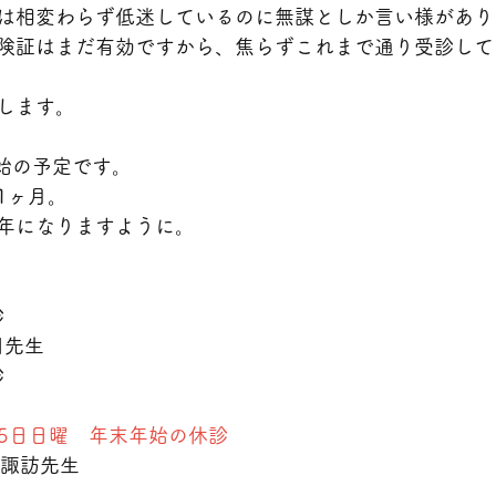
は相変わらず低迷しているのに無謀としか言い様があり
険証はまだ有効ですから、焦らずこれまで通り受診して
します。
年始の予定です。
1ヶ月。
年になりますように。
診
川先生
診
月5日日曜　年末年始の休診
　諏訪先生