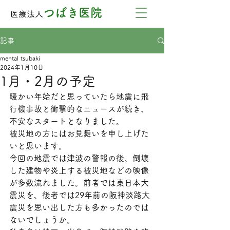
つばき医院
医療法人
記事
mental tsubaki
2024年1月10日
1月・2月の予定
暖かい年始だと思っていたら地震に飛
行機事故と衝撃的なニュースが続き、
不安なスタートとなりました。
被災地の方にはお見舞いを申し上げた
いと思います。
今回の地震では津波の警報の後、倒壊
した建物や炎上する被災地などの映像
が多数流れました。前者では東日本大
震災を、後者では29年前の阪神淡路大
震災を思い出した方も多かったのでは
ないでしょうか。