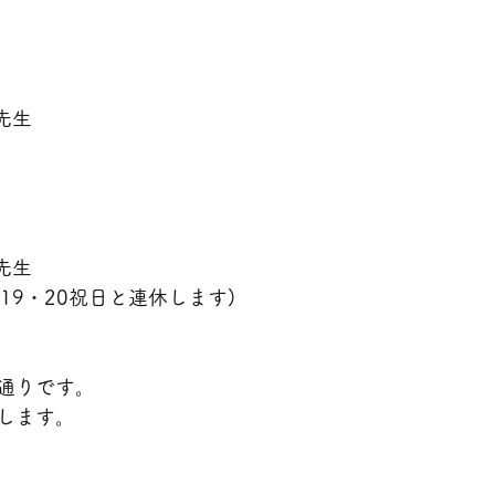
先生
先生
(19・20祝日と連休します)
通りです。
します。