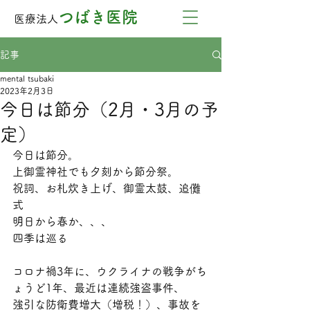
つばき医院
医療法人
記事
mental tsubaki
2023年2月3日
今日は節分（2月・3月の予
定）
今日は節分。
上御霊神社でも夕刻から節分祭。
祝詞、お札炊き上げ、御霊太鼓、追儺
式
明日から春か、、、
四季は巡る
コロナ禍3年に、ウクライナの戦争がち
ょうど1年、最近は連続強盗事件、
強引な防衛費増大（増税！）、事故を