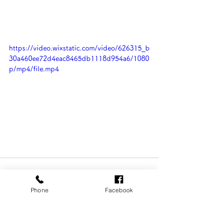
https://video.wixstatic.com/video/626315_b
30a460ee72d4eac8465db1118d954a6/1080
p/mp4/file.mp4
Phone
Facebook
すべて表示
最新記事