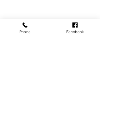
Phone
Facebook
コメント
今後の予定(8月末まで)
コメントを追加…
今後の予定 (6
医療法人つばき医院
京都府京都市上京区の
京都府京都市上京区上御霊前通烏丸
東入上御霊前町410